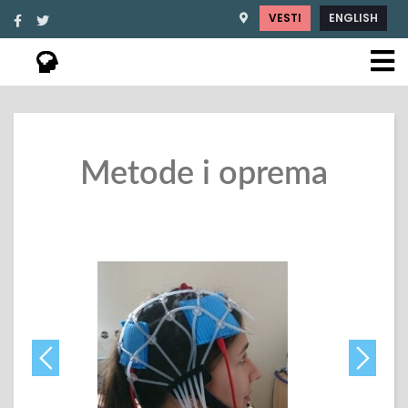
VESTI
ENGLISH
Metode i oprema