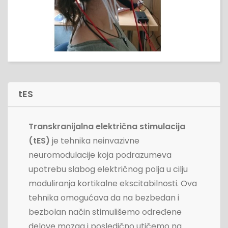
tES
Transkranijalna električna stimulacija
(tES)
je tehnika neinvazivne
neuromodulacije koja podrazumeva
upotrebu slabog električnog polja u cilju
moduliranja kortikalne ekscitabilnosti. Ova
tehnika omogućava da na bezbedan i
bezbolan način stimulišemo određene
delove mozga i posledično utičemo na