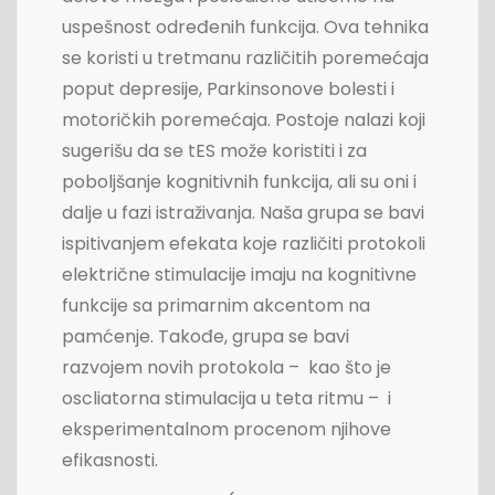
uspešnost određenih funkcija. Ova tehnika
se koristi u tretmanu različitih poremećaja
poput depresije, Parkinsonove bolesti i
motoričkih poremećaja. Postoje nalazi koji
sugerišu da se tES može koristiti i za
poboljšanje kognitivnih funkcija, ali su oni i
dalje u fazi istraživanja. Naša grupa se bavi
ispitivanjem efekata koje različiti protokoli
električne stimulacije imaju na kognitivne
funkcije sa primarnim akcentom na
pamćenje. Takođe, grupa se bavi
razvojem novih protokola – kao što je
oscliatorna stimulacija u teta ritmu – i
eksperimentalnom procenom njihove
efikasnosti.