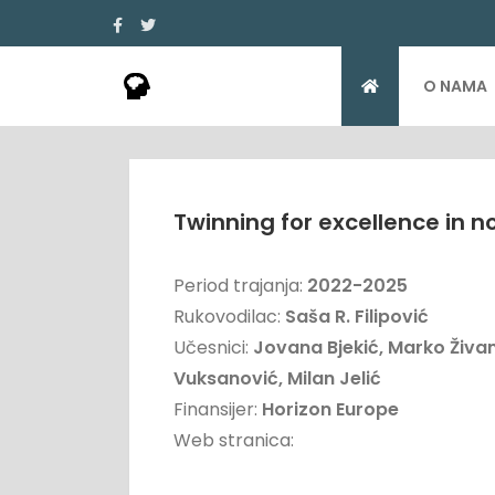
O NAMA
Twinning for excellence in n
Period trajanja:
2022-2025
Rukovodilac:
Saša R. Filipović
Učesnici:
Jovana Bjekić, Marko Živan
Vuksanović, Milan Jelić
Finansijer:
Horizon Europe
Web stranica: