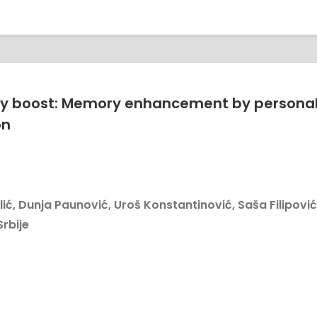
y boost: Memory enhancement by persona
on
lić, Dunja Paunović, Uroš Konstantinović, Saša Filipović
rbije