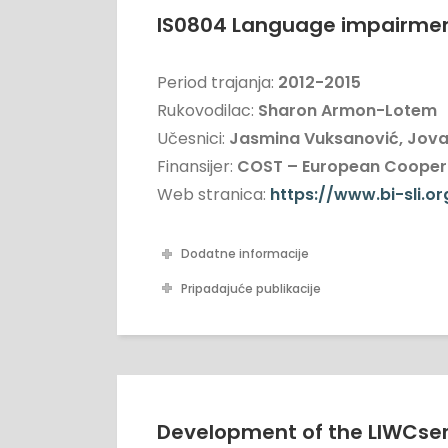
IS0804 Language impairment 
Period trajanja:
2012-2015
Rukovodilac:
Sharon Armon-Lotem
Učesnici:
Jasmina Vuksanović, Jovan
Finansijer:
COST – European Coopera
Web stranica:
https://www.bi-sli.o
Dodatne informacije
Pripadajuće publikacije
Development of the LIWCser