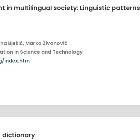
in multilingual society: Linguistic patter
a Bjekić, Marko Živanović
tion in Science and Technology
rg/index.htm
 dictionary